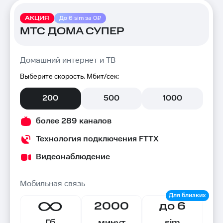
АКЦИЯ
До 6 sim за 0₽
МТС ДОМА СУПЕР
Домашний интернет и ТВ
Выберите скорость, Мбит/сек:
200
500
1000
более 289 каналов
Технология подключения FTTX
Видеонаблюдение
Мобильная связь
2000
до 6
Гб
минут
sim