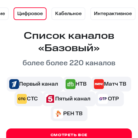
ие
Цифровое
Кабельное
Интерактивное
Список каналов
«Базовый»
более более 220 каналов
Первый канал
НТВ
Матч ТВ
СТС
Пятый канал
ОТР
РЕН ТВ
СМОТРЕТЬ ВСЕ