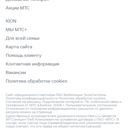
Акции МТС
KION
МЫ МТС+
Для всей семьи
Карта сайта
Помощь клиенту
Контактная информация
Вакансии
Политика обработки cookies
Сайт официального партнёра ПАО Мобильные ТелеСистемы.
Политика конфиденциальности
Политика обработки cookies
.
Согласие на рекламу
. Подключение интернета, ТВ, мобильной связи и
телефонии от МТС в Бийске. 2026 г.
Пользовательское соглашение
.
Отписаться от получения информационных рассылок от данного
ресурса можно на
странице
.
Единственным пользователем доменного имени mtsru.ru является
ИП Синицин Глеб Алексеевич на основании договора с ПАО «МТС». В
случае, если третье лицо (правообладатель или уполномоченное им
лицо) считает, что его права на объект интеллектуальной