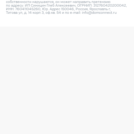
собственности нарушаются, он может направить претензию
по адресу: ИП Синицин Глеб Алексеевич, ОГРНИП: 312760420200042,
ИНН: 760411045260, Юр. Адрес 150046, Россия, Ярославль г,
Титова ул, д. 14 корп 3, оф.кв. 54 и по e‑mail:
info@domconnect.ru