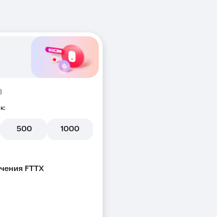
В
к:
500
1000
чения FTTX