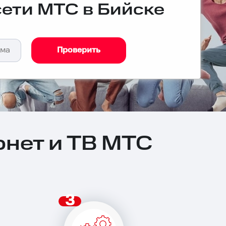
сети МТС в Бийске
Проверить
нет и ТВ МТС
3