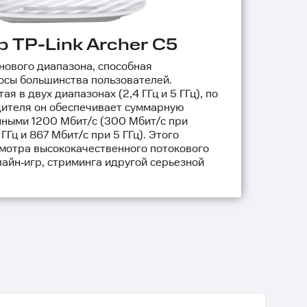
р TP-Link Archer C5
нового диапазона, способная
осы большинства пользователей.
я в двух диапазонах (2,4 ГГц и 5 ГГц), по
ителя он обеспечивает суммарную
нными 1200 Мбит/с (300 Мбит/с при
ГГц и 867 Мбит/с при 5 ГГц). Этого
мотра высококачественного потокового
айн‑игр, стриминга идругой серьезной