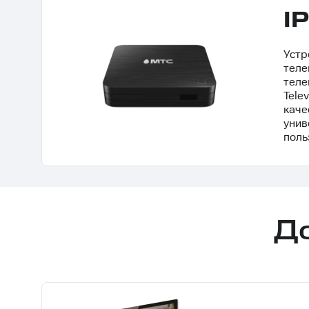
I
Устр
теле
телек
Tele
каче
унив
поль
Д