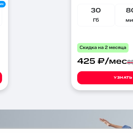
30
8
Гб
ми
Скидка на 2 месяца
425 ₽/мес
8
УЗНАТЬ