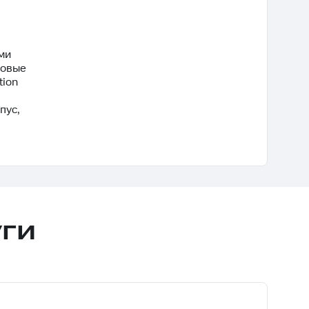
ми
ровые
tion
пус,
ги