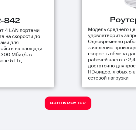
Роуте
R-842
Модель среднего це
ет 4 LAN портами
удовлетворить запр
в на скорости до
Одновременно работа
нами для
заявлению производ
ройств на площади
скорость обмена да
 300 Мбит/с в
рабочей частоте 2,4 
оне 5 ГГц
достаточно дляпрос
HD‑видео, любых онл
сетевой нагрузки
ВЗЯТЬ РОУТЕР