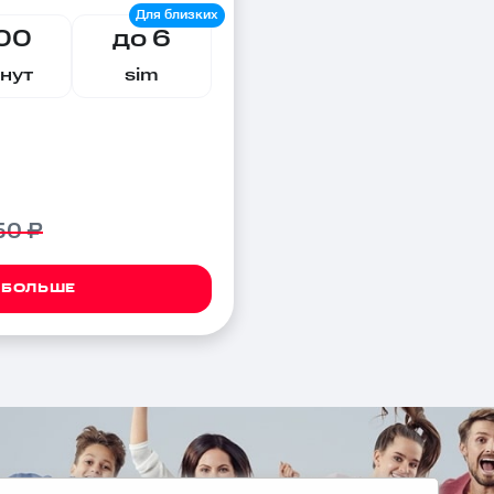
00
до 6
нут
sim
50 ₽
 БОЛЬШЕ