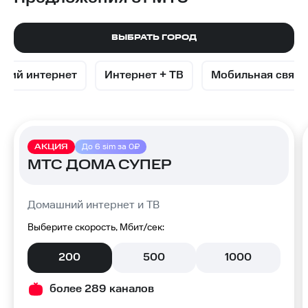
в
ВЫБРАТЬ ГОРОД
Бийске
ний интернет
Интернет + ТВ
Мобильная связь
АКЦИЯ
До 6 sim за 0₽
МТС ДОМА СУПЕР
Домашний интернет и ТВ
Выберите скорость, Мбит/сек:
200
500
1000
более 289 каналов