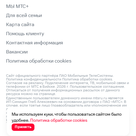
МЫ МТС+
Для всей семьи
Карта сайта
Помощь клиенту
Контактная информация
Вакансии
Политика обработки cookies
Сайт официального партнёра ПАО Мобильные ТелеСистемы.
Политика конфиденциальности
Политика обработки cookies
.
Согласие на рекламу
. Подключение интернета, ТВ, мобильной связи и
телефонии от МТС в Бийске. 2026 г.
Пользовательское соглашение
.
Отписаться от получения информационных рассылок от данного
ресурса можно на
странице
.
Единственным пользователем доменного имени mtsru.ru является
ИП Синицин Глеб Алексеевич на основании договора с ПАО «МТС». В
случае, если третье лицо (правообладатель или уполномоченное им
лицо) считает, что его права на объект интеллектуальной
собственности нарушаются, он может направить претензию
Мы используем куки, чтобы пользоваться сайтом было
по адресу: ИП Синицин Глеб Алексеевич, ОГРНИП: 312760420200042,
ИНН: 760411045260, Юр. Адрес 150046, Россия, Ярославль г,
удобнее.
Политика обработки cookies
Титова ул, д. 14 корп 3, оф.кв. 54 и по e‑mail:
info@domconnect.ru
Принять